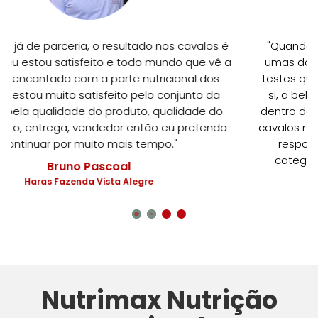
os é
"Quando a gente fez opção de migrar para Nutri
vê a
umas das coisas que me chamou muito atenção
os
testes que nós fizemos, foi a qualidade do produ
da
si, a beleza do produto, você enxergava a qualid
 do
dentro de um saco de ração e a respostas que n
ndo
cavalos nos deram. Nós estamos muito satisfeitos
respostas muito positivas nos cavalos em tod
categorias, e vamos seguir junto com a Nutrimax
Aluisio Marins
Universidade do Cavalo
Nutrimax Nutrição